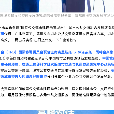
市城乡建设和交通发展研究院院长薛美根分享上海都市圈交通发展实践经
郑州市成功创建“国家公交都市建设示范城市”，城市公共交通融合发展取得
河川
介绍，在此背景下，郑州发布城市公共交通高质量发展实施方案，城
高效，市民出行实现“出门上公交、下车坐地铁”。
会（TRB）国际协调委员会联合主席克里斯托·S·萨诺芬托
、
阿特金斯集
别分享美国自动驾驶试点项目和中国城市公共交通创新发展经验。
中国城
副主任付凌峰
、
交通运输部科学研究院城市交通与轨道交通研究中心政策
动提质公交出行效率、城市公共交通与共享出行协同发展等方面的经验。
交通城市交通及网联总经理宋征
分别分享企业助力公共交通融合发展经验
与会嘉宾就如何破局公交都市建设难点为议题，深入探讨城市公共交通行
认为，运用智能化手段推出多元公共交通服务，更能精准满足乘客个性化