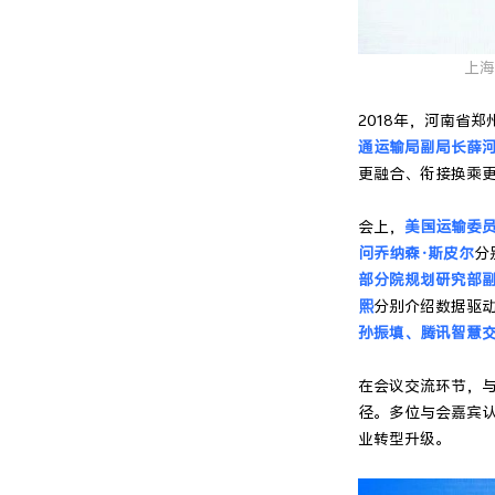
上海
2018年，河南省
通运输局副局长薛
更融合、衔接换乘更
会上，
美国运输委员
问乔纳森·斯皮尔
分
部分院规划研究部
熙
分别介绍数据驱
孙振填、腾讯智慧
在会议交流环节，
径。多位与会嘉宾
业转型升级。