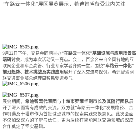
“车路云一体化”展区展览展示，希迪智驾备受业内关注
9月22日下午，交易会同期举办
“车路云一体化”基础设施与应用场景高
端研讨会
，成为本次活动又一亮
点。会上，
百余名来自全国各地的互
联网企业和车企高管、行业专家学者齐聚一堂
，
围绕
“车路云一体化”
前沿趋势、技术挑战及实践应用
展开了深入交流与探讨。
希迪智驾网
联交通事业部总经理周智民受邀参与。
展会期间，
希迪智驾代表团
与
十堰市罗耀华副市长及其随行团队
展
开了深入
而富有成效的
交流。双方就
“
车路云一体化
”
发展路径、合
作机遇及十堰市作为首批试点城市
的探索实践交换意见
。此次会面
不仅加深双方的了解与信任，更为后续在智能网联交通领域的深度
合作奠定了坚实基础。