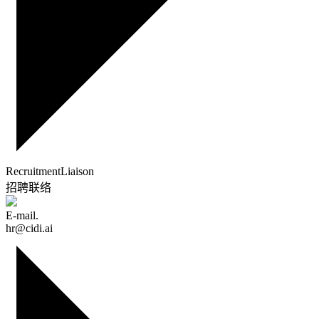
Recruitment
Liaison
招聘联络
E-mail.
hr@cidi.ai