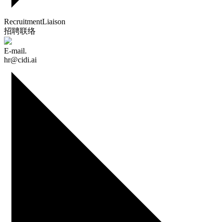
Recruitment
Liaison
招聘联络
E-mail.
hr@cidi.ai