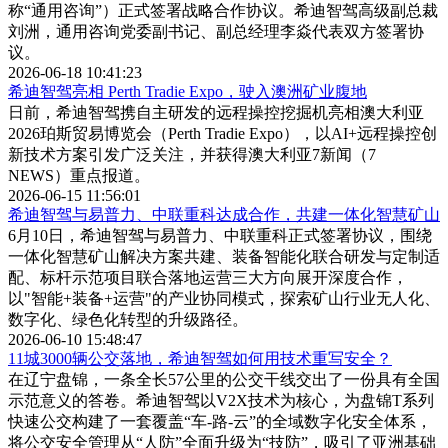
称“通用咨询”）正式签署战略合作协议。希迪智驾高级副总裁
刘洲，通用咨询党委副书记‌、‌副总经理李焱代表双方签署协
议。
2026-06-18 10:41:23
希迪智驾亮相 Perth Tradie Expo，驶入澳洲矿业腹地
日前，希迪智驾携自主研发的远程操控挖掘机亮相澳大利亚
2026珀斯贸易博览会（Perth Tradie Expo），以AI+远程操控创
新技术方案引发广泛关注，并获得澳大利亚7新闻（7
NEWS）重点报道。
2026-06-15 11:56:01
希迪智驾与易普力、中联重科达成合作，共建一体化智慧矿山
6月10日，希迪智驾与易普力、中联重科正式签署协议，围绕
一体化智慧矿山解决方案共建、装备智能化联合研发与定制适
配、标杆示范项目联合落地运营三大方向展开深度合作，
以"智能+装备+运营"的产业协同模式，探索矿山行业无人化、
数字化、绿色化转型的升级路径。
2026-06-10 15:48:47
11城3000辆公交落地，希迪智驾如何用技术重写安全？
在辽宁盘锦，一条全长57公里的公交干线交出了一份具有全国
示范意义的答卷。希迪智驾以V2X技术为核心，为盘锦T系列
快速公交构建了一套覆盖“车-路-云”的全域数字化安全体系，
将公交安全管理从“人防”全面升级为“技防”，吸引了亚洲基础