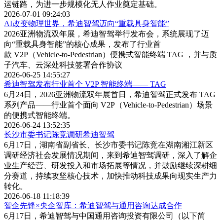
运链路，为进一步规模化无人作业奠定基础。
2026-07-01 09:24:03
AI改变物理世界，希迪智驾迈向“重载具身智能”
2026亚洲物流双年展，希迪智驾举行发布会，系统展现了迈
向“重载具身智能”的核心成果，发布了行业首
款 V2P（Vehicle-to-Pedestrian）便携式智能终端 TAG ，并与质
子汽车、云深处科技签署合作协议
2026-06-25 14:55:27
希迪智驾发布行业首个 V2P 智能终端—— TAG
6月24日，2026亚洲物流双年展首日，希迪智驾正式发布 TAG
系列产品——行业首个面向 V2P（Vehicle-to-Pedestrian）场景
的便携式智能终端。
2026-06-24 13:52:35
长沙市委书记陈竞调研希迪智驾
6月17日，湖南省副省长、‌长沙市委书记陈竞在湖南湘江新区
调研经济社会发展情况期间，来到希迪智驾调研，深入了解企
业生产经营、研发投入和市场拓展等情况，并鼓励继续深耕细
分赛道，持续攻坚核心技术，加快推动科技成果向现实生产力
转化。
2026-06-18 11:18:39
智企先锋×央企智库：希迪智驾与通用咨询达成合作
6月17日，希迪智驾与中国通用咨询投资有限公司（以下简