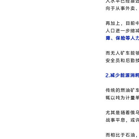
入水平已经接
向于从事外卖
再加上，目前
人口进一步缩
障、保险等人
而无人矿车能
安全员和后勤
2.减少能源消
传统的燃油矿
辄以吨为计量
尤其是随着俄
战事平息，或
而相比于石油