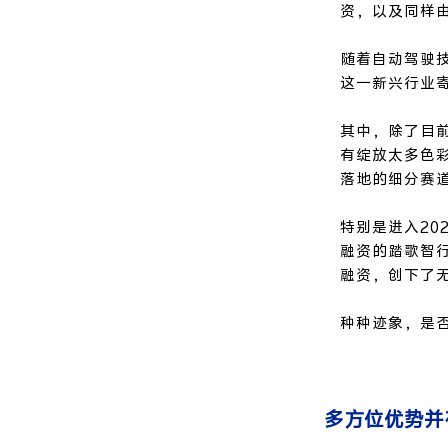
资，以及同样
随着自动驾
驶
这一新兴行业
其中，除了目前
有绽放太多色
落地的细分赛
特别是进入20
融资的踏歌智
融资，创下了
种种迹象，是
多方位优势并