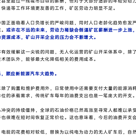
近甚至超过一线城市白领的薪酬，但对于大部分适龄的年轻劳动
、快递等工作环境更友善的工作，矿区劳动力明显不足。
中国正面临着人口负增长的严峻问题，同时人口老龄化趋势愈发
减。
或许在不远的未来，劳动力稀缺会倒逼矿区薪酬进一步上涨
力资源成本，矿山开采企业的压力会不断增大。
够有效缓解这一尖锐的问题，无人化运营的矿山开采体系中，除
技术团队外，能够最大化降低相关的费用成本。
耗，顺应新能源汽车大趋势。
车除了购置和维护费用外，日常使用中还需要支付大量的能源消
单位的承载需求，传统矿车每年的油费支出也是一笔庞大的开支
乌冲突的持续僵持，全球的石油价格已然高涨至寻常人都难以承
许也很难在短时间恢复正常价位。这也意味着，今后的油费开支
，电能的花费相对较低，替换为以纯电为动力的无人矿车后，自