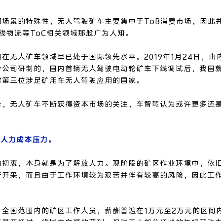
用场景的特殊性，无人驾驶矿车主要集中于ToB消费市场，因此
、干线物流等ToC相关领域那般广为人知。
在无人矿车领域早已处于国际领先水平。2019年1月24日，由
份公司研制的，国内首辆无人驾驶电动轮矿车下线调试后，我国
球第三位涉足矿用车无人驾驶应用的国家。
势，无人矿车不断获得资本市场的关注，车智驾认为或许更多还
解人力成本压力。
的初衷，本身就是为了解放人力。现阶段的矿区作业环境中，依
行开采，而且由于工作环境较为艰苦并伴有较高的风险，因此工
，全国范围内的矿区工作人员，薪酬普遍在1万元至2万元的区间