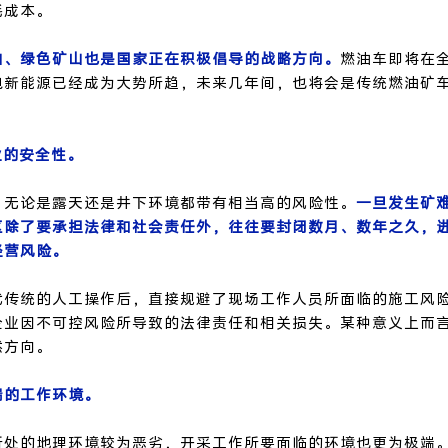
耗成本。
山、绿色矿山也是国家正在积极倡导的战略方向。
燃油车即将在
电新能源已经成为大势所趋，未来几年间，也将会是传统燃油矿
业的安全性。
，无论是露天还是井下环境都带有相当高的风险性。
一旦发生矿
区除了要承担法律和社会责任外，往往要封闭数月、数年之久，
经营风险。
代传统的人工操作后，直接规避了现场工作人员所面临的施工风
企业因不可控风险所导致的法律责任和相关损失。某种意义上而
然方向。
端的工作环境。
所处的地理环境较为恶劣，开采工作所要面临的环境也更为极端