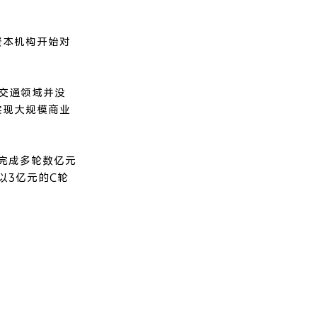
资本机构开始对
统交通领域并没
实现大规模商业
完成多轮数亿元
以3亿元的C轮