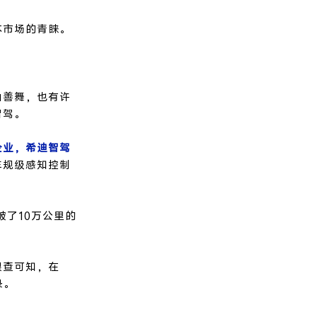
本市场的青睐。
袖善舞，也有许
智驾。
企业，希迪智驾
车规级感知控制
破了10万公里的
眼查可知，在
录。