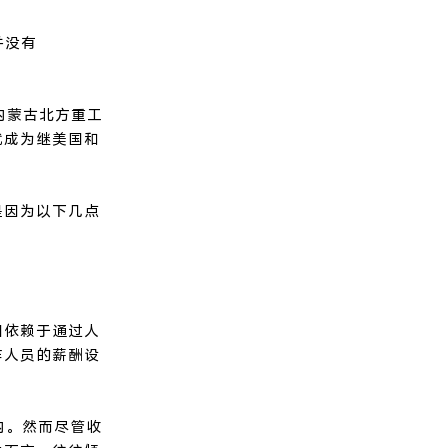
并没有
内蒙古北方重工
就成为继美国和
是因为以下几点
旧依赖于通过人
作人员的薪酬设
内。然而尽管收