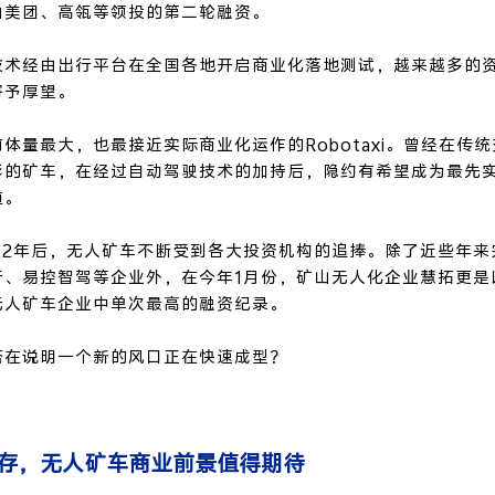
由美团、高瓴等领投的第二轮融资。
技术经由出行平台在全国各地开启商业化落地测试，越来越多的
寄予厚望。
体量最大，也最接近实际商业化运作的Robotaxi。曾经在传
彩的矿车，在经过自动驾驶技术的加持后，隐约有希望成为最先
道。
22年后，无人矿车不断受到各大投资机构的追捧。除了近些年来
行、易控智驾等企业外，在今年1月份，矿山无人化企业慧拓更是
无人矿车企业中单次最高的融资纪录。
否在说明一个新的风口正在快速成型？
存，无人矿车商业前景值得期待