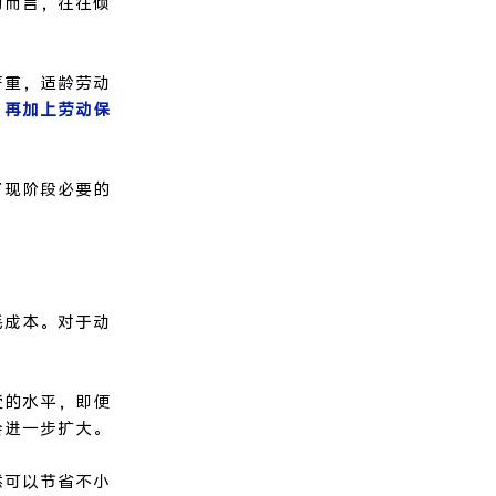
力而言，往往倾
严重，适龄劳动
，再加上劳动保
了现阶段必要的
耗成本。对于动
。
受的水平，即便
会进一步扩大。
然可以节省不小