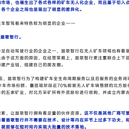
的市场，也催生出了各式各样的矿车无人化企业，而且基于切入
，各个企业之间也呈现出了明显的差异化。
在车智驾看来特色较为明显的企业——
的踏歌智行。
涉足自动驾驶行业的企业之一，踏歌智行在无人矿车领域也有着堪
是由于这方面的原因，在经营策略上，踏歌智行更注重联合上下
构建产业链，组建自己的朋友圈。
年底，踏歌智行为了构建矿车全生命周期服务以及后服务的业务闭
卡车市场份额、囊括现阶段近70%前装无人矿车销售额的北方股
势的五家矿业，对北方采矿所有外资股份进行收购，并成立内蒙
。
积累，让踏歌智行拥有着足量的伙伴资源。
这不仅是其他厂商可
味着踏歌智行并不需要在技术、设计等内在环节上过多下功夫，
，就能够在短时间内实现大批量的技术落地。