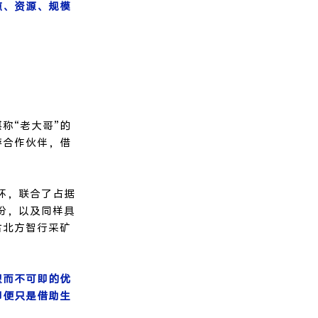
点、资源、规模
称“老大哥”的
游合作伙伴，借
环，联合了占据
份，以及同样具
古北方智行采矿
望而不可即的优
即便只是借助生