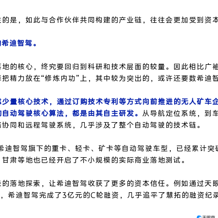
注的是，如此与合作伙伴共同构建的产业链，往往会更加受到资
的希迪智驾。
落地的核心，终究要回归到科研和技术层面的较量。因此相比广
择把精力放在“修炼内功”上，其中较为突出的，或许还要数希迪
靠少量核心技术，通过订购技术专利等方式向前推进的无人矿车
的自动驾驶核心算法，都是由其自主研发。
从导航定位系统，到
路协同和远程驾驶系统，几乎涉及了整个自动驾驶的技术链。
，希迪智驾旗下的重卡、轻卡、矿卡等自动驾驶车型，已经累计突
、甘肃等地也已经开启了不小规模的实际商业落地测试。
极的落地探索，让希迪智驾收获了更多的资本信任。例如通过天
6日，希迪智驾完成了3亿元的C轮融资，几乎追平了慧拓的融资纪