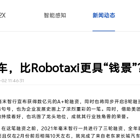
2X
智能感知
新闻动态
，比Robotaxi更具“钱景”
2 11:46:31
，毫末智行宣布获得数亿元的A+轮融资，同时也将同步开启B轮融
满句号，也为企业发展史画上了浓烈重彩的一笔。
同时，借
助美
的持续看好，也巩固了龙头地位，成就其行业独角兽的荣誉。
在这笔融资之前，2021年毫末智行一共进行了三轮融资，全年
而且仅在2月份前后相隔10天左右，就完成了来自老东家长城汽