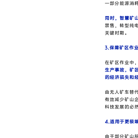
一部分能源消
同时，智慧矿
禁售，转型纯
关键时期。
3.保障矿区作
在矿区作业中
生产事故，矿
的经济损失和
由无人矿车替
有效减少矿山
科技发展的必
4.适用于更极
由于部分矿山