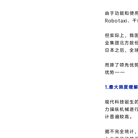
由于功能和使
Robotaxi
但实际上，我国
业集团北方股
日本之后，全
而除了领先优
优势——
1.最大限度缓
现代科技诞生
力操纵机械进
计普遍较高。
据不完全统计