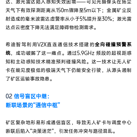
达、激光雷达陷入感知失效困境——
可见光摄像头在扬尘
天气下有效探测距离从150m骤降至5m以下；金属矿尘反
射造成的毫米波雷达虚警率从小于5%提升至30%；激光雷
达点云密度下降无法满足障碍物检测需求。
希迪智驾利用V2X直连通信技术搭建的
全向碰撞预警系
统
，成功破解了这一痛点。通过5.9GHz 频段的超视距感
知和主动感知技术精准预判碰撞风险。这一技术让无人矿
卡在能见度极低的极端天气下仍能安全行驶，从源头遏制
了矿区运输事故隐患。
02
信号盲区中继：
断联场景的“通信中枢”
矿区复杂地形易形成通信盲区，导致无人矿卡与调度中心
断联后陷入“决策迷茫”，引发任务冲突与路径混乱。