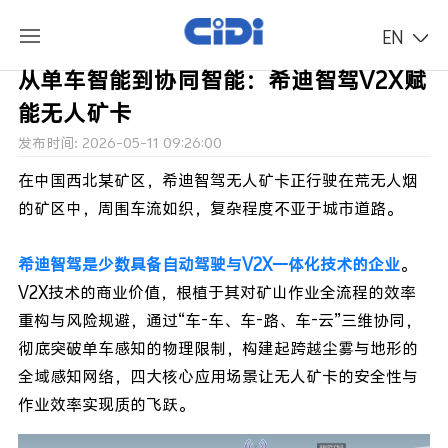
EN
从单车智能到协同智能：希迪智驾V2X赋
能无人矿卡
发布时间: 2026-05-11 09:26:00
在中国西北某矿区，希迪智驾无人矿卡正行驶在荒无人烟
的矿区中，周围车流如织，复杂程度不亚于城市道路。
希迪智驾是少数具备自动驾驶与V2X一体化技术的企业
。
V2X技术的商业价值，根植于其对矿山作业全流程的效率
重构与风险规避，
通过“车-车、车-路、车-云”三维协同，
彻底突破单车感知的物理限制，构建起跨越尘雾与地形的
全域感知网络，四大核心应用场景让无人矿卡的安全性与
作业效率实现
质的飞跃。