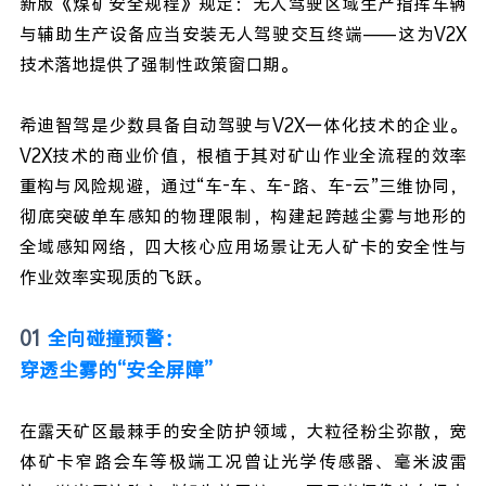
新版
《煤矿安全规程》规定：无人驾驶区域生产指
挥车辆
与辅助生产设备应当安装无人驾驶交互终端——这为V2X
技术落地提供了强制性政策窗口期。
希迪智驾是少数具备自动驾驶与V2X一体化技术的企业。
V2X技术的商业价值，根植于其对矿山作业全流程的效率
重构与风险规避，通过“车-车、车-路、车-云”三维协同，
彻底突破单车感知的物理限制，构建起跨越尘雾与地形的
全域感知网络，四大核心应用场景让无人矿卡的安全性与
作业效率实现质的飞跃。
01
全向碰撞预警：
穿透尘雾的“安全屏障”
在露天矿区最棘手的安全防护领域，大粒径粉尘弥散，宽
体矿卡窄路会车等极端工况曾让光学传感器、毫米波雷