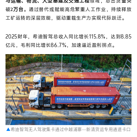
领域，总出货量突
与运输、物流、大型基建及交通工程
破
。通过替代或赋能高危繁重人工作业，持续释放
2万台
工矿运转的深层效能，驱动重载生产力实现代际跃迁。
2025财年，希迪智驾总收入同比增长115.8%，达到8.85
亿元，毛利同比增长86.7%，加速逼近盈利拐点。
▲
希迪智驾无人驾驶集卡通过中越浦寨—新清货运专用通道卡口