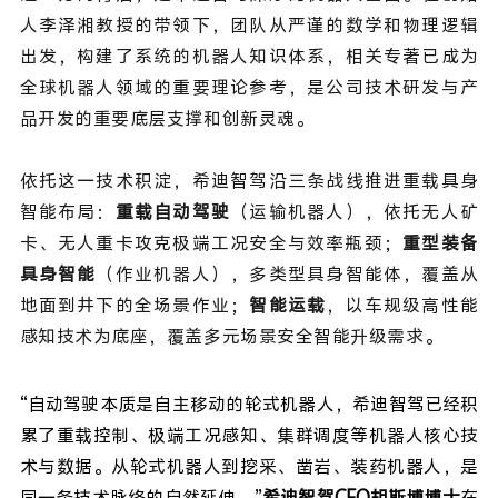
人李泽湘教授的带领下，团队从严谨的数学和物理逻辑
出发，构建了系统的机器人知识体系，相关专著已成为
全球机器人领域的重要理论参考，是公司技术研发与产
品开发的重要底层支撑和创新灵魂。
依托这一技术积淀，希迪智驾沿三条战线推进重载具身
智能布局：
重载自动驾驶
（运输机器人），依托无人矿
卡、无人重卡攻克极端工况安全与效率瓶颈；
重型装备
具身智能
（作业机器人），多类型具身智能体，覆盖从
地面到井下的全场景作业；
智能运载
，以车规级高性能
感知技术为底座，覆盖多元场景安全智能升级需求。
“自动驾驶本质是自主移动的轮式机器人，希迪智驾已经积
累了重载控制、极端工况感知、集群调度等机器人核心技
术与数据。从轮式机器人到挖采、凿岩、装药机器人，是
同一条技术脉络的自然延伸。”
希迪智驾CEO胡斯博博士
在