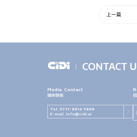
上一篇
CONTACT U
Media
Contact
R
媒体联络
招
Tel. 0731-8816 9888
E-mail. info@cidi.ai