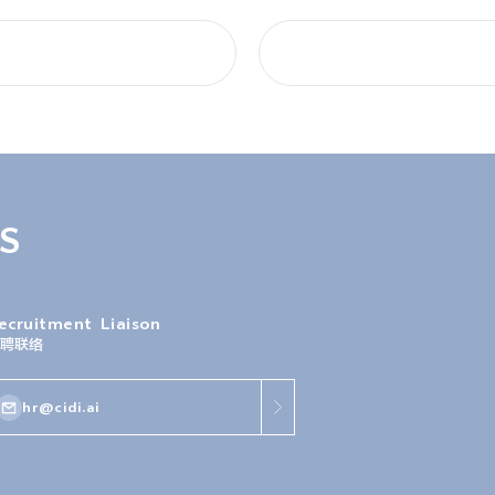
S
ecruitment
Liaison
聘联络
hr@cidi.ai